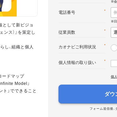
*
電話番号
核として新ビジョ
テリジェンス）』を策定し
*
従業員数
らし、組織と個人
*
カオナビご利用状況
*
個人情報の取り扱い
へのロードマップ
個
nite Model」
メント」でできること
ダウ
フォーム送信後、