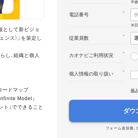
*
電話番号
核として新ビジョ
テリジェンス）』を策定し
*
従業員数
らし、組織と個人
*
カオナビご利用状況
*
個人情報の取り扱い
へのロードマップ
個
nite Model」
メント」でできること
ダウ
フォーム送信後、