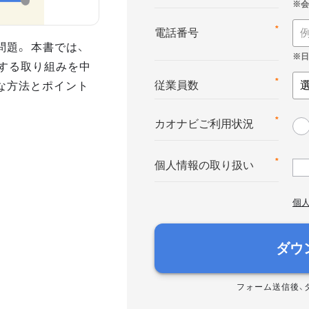
*
電話番号
題。 本書では、
」する取り組みを中
な方法とポイント
*
従業員数
*
カオナビご利用状況
*
個人情報の取り扱い
個
ダウ
フォーム送信後、