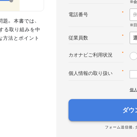
*
電話番号
題。 本書では、
」する取り組みを中
な方法とポイント
*
従業員数
*
カオナビご利用状況
*
個人情報の取り扱い
個
ダウ
フォーム送信後、