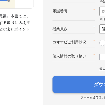
*
電話番号
題。 本書では、
」する取り組みを中
な方法とポイント
*
従業員数
*
カオナビご利用状況
*
個人情報の取り扱い
個
ダウ
フォーム送信後、