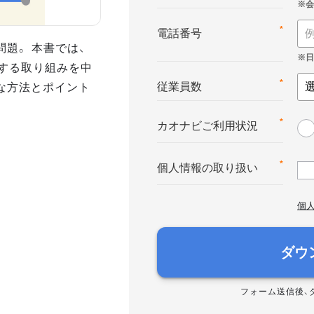
*
電話番号
題。 本書では、
」する取り組みを中
な方法とポイント
*
従業員数
*
カオナビご利用状況
*
個人情報の取り扱い
個
ダウ
フォーム送信後、