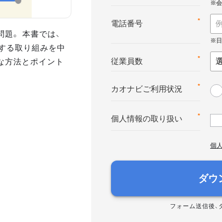
*
電話番号
題。 本書では、
」する取り組みを中
な方法とポイント
*
従業員数
*
カオナビご利用状況
*
個人情報の取り扱い
個
ダウ
フォーム送信後、