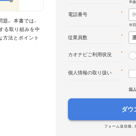
*
電話番号
題。 本書では、
」する取り組みを中
な方法とポイント
*
従業員数
*
カオナビご利用状況
*
個人情報の取り扱い
個
ダウ
フォーム送信後、