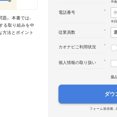
*
電話番号
題。 本書では、
」する取り組みを中
な方法とポイント
*
従業員数
*
カオナビご利用状況
*
個人情報の取り扱い
個
ダウ
フォーム送信後、