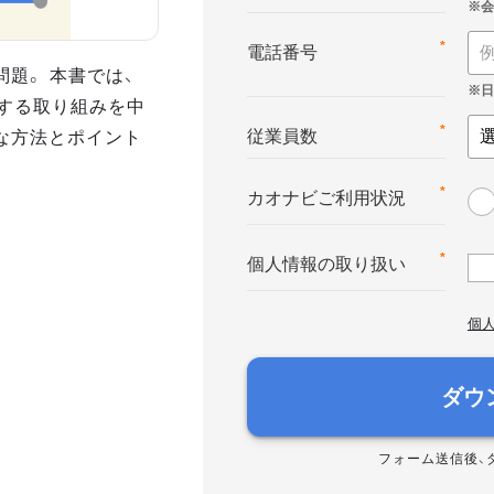
*
電話番号
題。 本書では、
」する取り組みを中
な方法とポイント
*
従業員数
*
カオナビご利用状況
*
個人情報の取り扱い
個
ダウ
フォーム送信後、