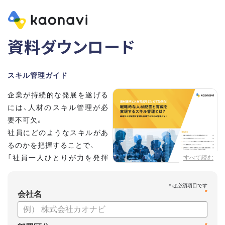
資料ダウンロード
スキル管理ガイド
企業が持続的な発展を遂げる
には、人材のスキル管理が必
要不可欠。
社員にどのようなスキルがあ
るのかを把握することで、
「社員一人ひとりが力を発揮
すべて読む
する人材配置」や「効率的な人
材育成」が実現できます。
*
この資料では、戦略的な人材の配置と育成を実現するスキル管
会社名
理について解説します。