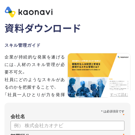
資料ダウンロード
スキル管理ガイド
企業が持続的な発展を遂げる
には、人材のスキル管理が必
要不可欠。
社員にどのようなスキルがあ
るのかを把握することで、
「社員一人ひとりが力を発揮
すべて読む
する人材配置」や「効率的な人
材育成」が実現できます。
*
この資料では、戦略的な人材の配置と育成を実現するスキル管
会社名
理について解説します。