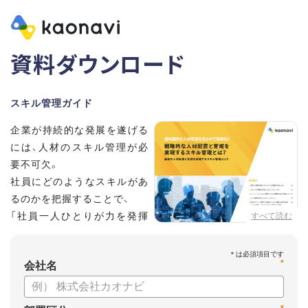
資料ダウンロード
スキル管理ガイド
企業が持続的な発展を遂げる
には、人材のスキル管理が必
要不可欠。
社員にどのようなスキルがあ
るのかを把握することで、
「社員一人ひとりが力を発揮
すべて読む
する人材配置」や「効率的な人
材育成」が実現できます。
*
この資料では、戦略的な人材の配置と育成を実現するスキル管
会社名
理について解説します。