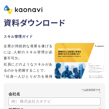
資料ダウンロード
スキル管理ガイド
企業が持続的な発展を遂げる
には、人材のスキル管理が必
要不可欠。
社員にどのようなスキルがあ
るのかを把握することで、
「社員一人ひとりが力を発揮
すべて読む
する人材配置」や「効率的な人
材育成」が実現できます。
*
この資料では、戦略的な人材の配置と育成を実現するスキル管
会社名
理について解説します。