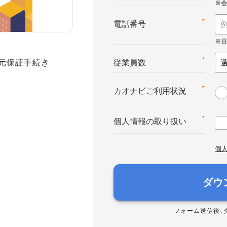
*
電話番号
身元保証手続き
*
従業員数
*
カオナビご利用状況
*
個人情報の取り扱い
個
ダウ
フォーム送信後、