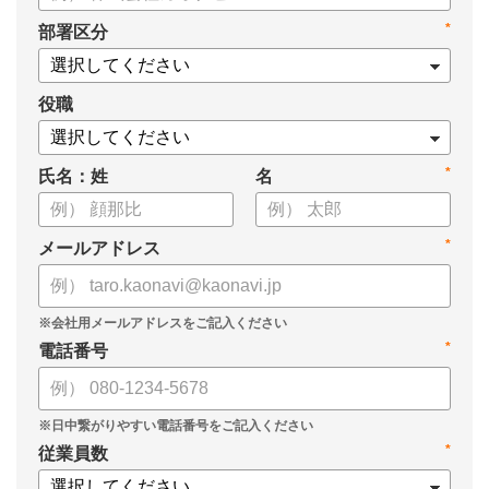
【資料の内容】
*
部署区分
・起こりえる、3つのセキュリティリスク
・サービスを選定する際に意識したい４つのポイント
・カオナビのセキュリティ評価、対策
役職
*
氏名：姓
名
*
メールアドレス
*
電話番号
*
従業員数