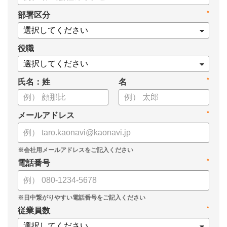
【資料の内容】
*
部署区分
・起こりえる、3つのセキュリティリスク
・サービスを選定する際に意識したい４つのポイント
・カオナビのセキュリティ評価、対策
役職
*
氏名：姓
名
*
メールアドレス
*
電話番号
*
従業員数