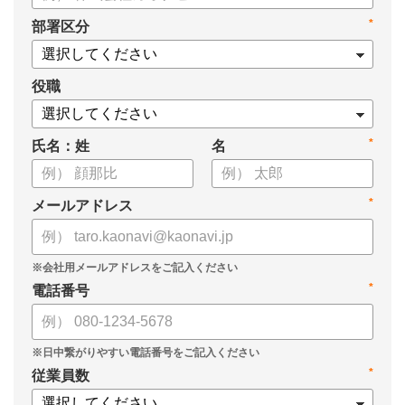
【資料の内容】
*
部署区分
・起こりえる、3つのセキュリティリスク
・サービスを選定する際に意識したい４つのポイント
・カオナビのセキュリティ評価、対策
役職
*
氏名：姓
名
*
メールアドレス
*
電話番号
*
従業員数