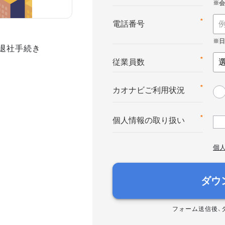
*
電話番号
入退社手続き
*
従業員数
*
カオナビご利用状況
*
個人情報の取り扱い
個
ダウ
フォーム送信後、