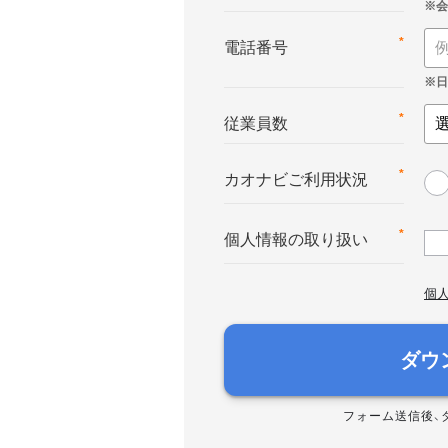
*
電話番号
*
従業員数
*
カオナビご利用状況
*
個人情報の取り扱い
個
ダウ
フォーム送信後、