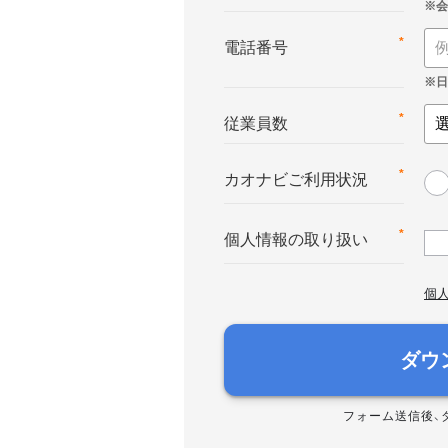
*
電話番号
*
従業員数
*
カオナビご利用状況
*
個人情報の取り扱い
個
ダウ
フォーム送信後、