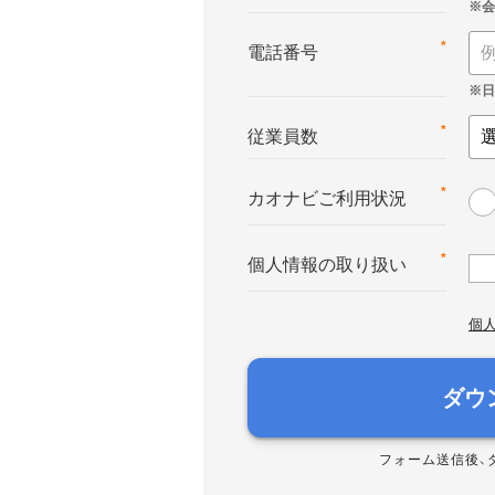
*
電話番号
*
従業員数
*
カオナビご利用状況
*
個人情報の取り扱い
個
ダウ
フォーム送信後、