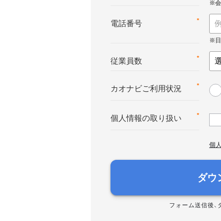
*
電話番号
*
従業員数
*
カオナビご利用状況
*
個人情報の取り扱い
個
ダウ
フォーム送信後、