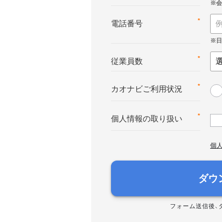
*
電話番号
*
従業員数
*
カオナビご利用状況
*
個人情報の取り扱い
個
ダウ
フォーム送信後、