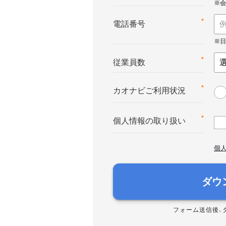
*
電話番号
*
従業員数
*
カオナビご利用状況
*
個人情報の取り扱い
個
ダウ
フォーム送信後、