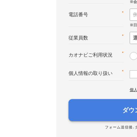
*
電話番号
*
従業員数
*
カオナビご利用状況
*
個人情報の取り扱い
個
ダウ
フォーム送信後、