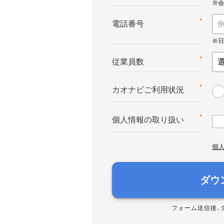
*
電話番号
*
従業員数
*
カオナビご利用状況
*
個人情報の取り扱い
個
ダウ
フォーム送信後、