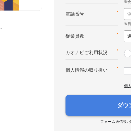
*
電話番号
ト
*
従業員数
*
カオナビご利用状況
*
個人情報の取り扱い
個
ダウ
フォーム送信後、