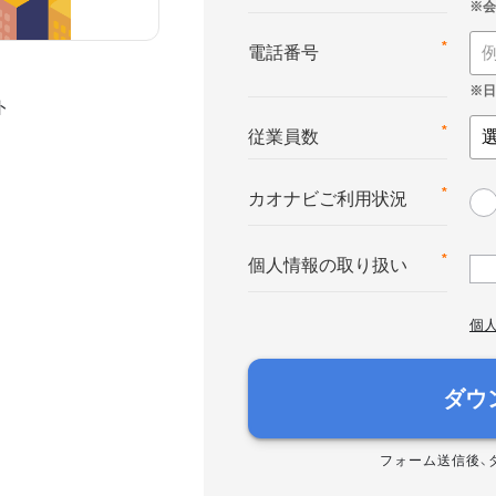
*
電話番号
ト
*
従業員数
*
カオナビご利用状況
*
個人情報の取り扱い
個
ダウ
フォーム送信後、