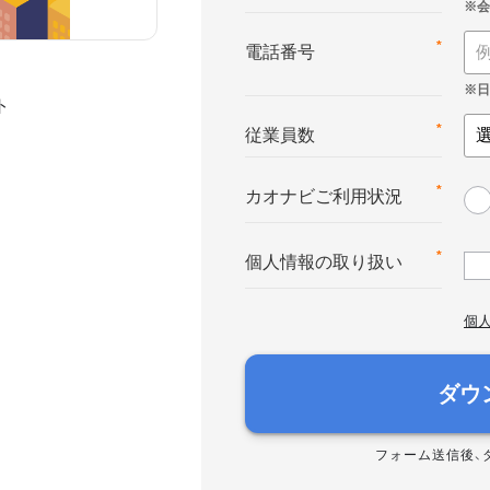
*
電話番号
ト
*
従業員数
*
カオナビご利用状況
*
個人情報の取り扱い
個
ダウ
フォーム送信後、