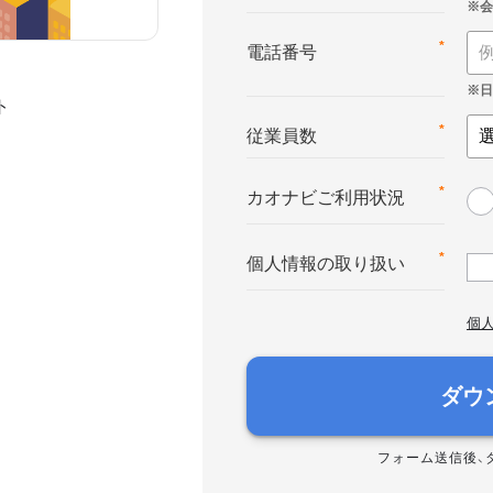
*
電話番号
ト
*
従業員数
*
カオナビご利用状況
*
個人情報の取り扱い
個
ダウ
フォーム送信後、