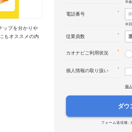
*
電話番号
テップを分かりや
にもオススメの内
*
従業員数
*
カオナビご利用状況
*
個人情報の取り扱い
個
ダウ
フォーム送信後、