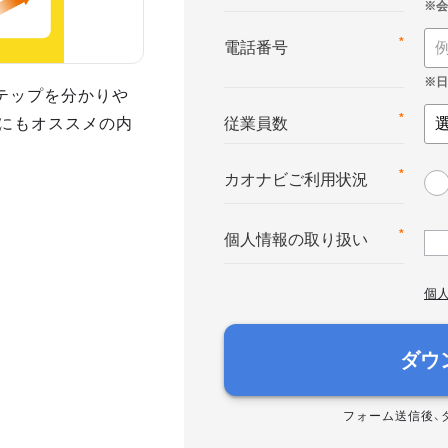
*
電話番号
テップを分かりや
にもオススメの内
*
従業員数
*
カオナビご利用状況
*
個人情報の取り扱い
個
ダウ
フォーム送信後、