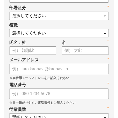
本資料では評価シートのテンプレートを用いて、運用方法や評
*
部署区分
価をするうえでおさえておきたいポイントなどについてまと
めています。
ぜひお役立てください。
役職
*
氏名：姓
名
*
メールアドレス
*
電話番号
*
従業員数