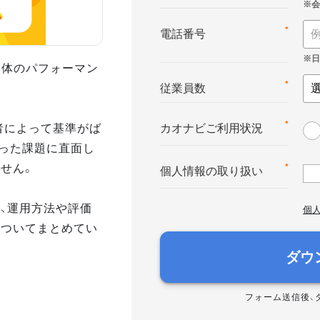
*
電話番号
全体のパフォーマン
*
従業員数
者によって基準がば
*
カオナビご利用状況
いった課題に直面し
せん。
*
個人情報の取り扱い
、運用方法や評価
個
についてまとめてい
ダウ
フォーム送信後、