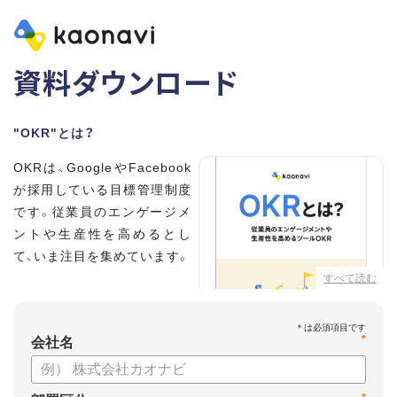
資料ダウンロード
"OKR"とは？
OKRは、GoogleやFacebook
が採用している目標管理制度
です。従業員のエンゲージメ
ントや生産性を高めるとし
て、いま注目を集めています。
すべて読む
こちらの資料では、
・OKRとはどんな内容なのか
*
・OKRと従来の目標管理制度
会社名
との違い
・OKRを導入、運用するにはどうすればいいのか