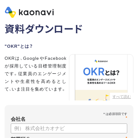
資料ダウンロード
"OKR"とは？
OKRは、GoogleやFacebook
が採用している目標管理制度
です。従業員のエンゲージメ
ントや生産性を高めるとし
て、いま注目を集めています。
すべて読む
こちらの資料では、
・OKRとはどんな内容なのか
*
・OKRと従来の目標管理制度
会社名
との違い
・OKRを導入、運用するにはどうすればいいのか