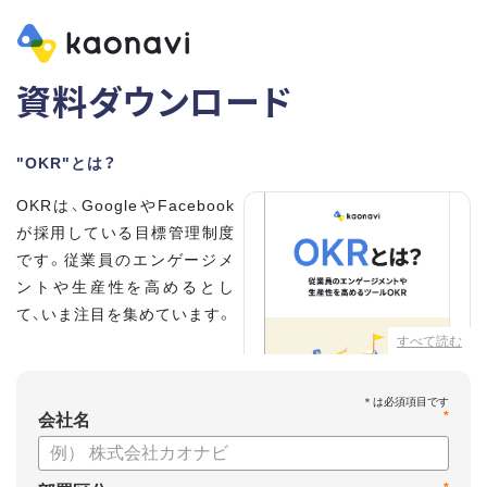
資料ダウンロード
"OKR"とは？
OKRは、GoogleやFacebook
が採用している目標管理制度
です。従業員のエンゲージメ
ントや生産性を高めるとし
て、いま注目を集めています。
すべて読む
こちらの資料では、
・OKRとはどんな内容なのか
*
・OKRと従来の目標管理制度
会社名
との違い
・OKRを導入、運用するにはどうすればいいのか