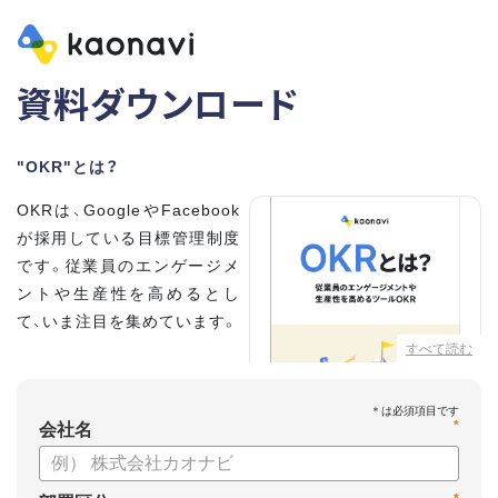
資料ダウンロード
"OKR"とは？
OKRは、GoogleやFacebook
が採用している目標管理制度
です。従業員のエンゲージメ
ントや生産性を高めるとし
て、いま注目を集めています。
すべて読む
こちらの資料では、
・OKRとはどんな内容なのか
*
・OKRと従来の目標管理制度
会社名
との違い
・OKRを導入、運用するにはどうすればいいのか