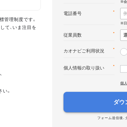
*
電話番号
る目標管理制度です。
して、いま注目を
*
従業員数
*
カオナビご利用状況
*
個人情報の取り扱い
か
個
さい。
ダウ
フォーム送信後、