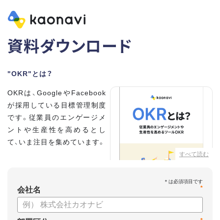
資料ダウンロード
"OKR"とは？
OKRは、GoogleやFacebook
が採用している目標管理制度
です。従業員のエンゲージメ
ントや生産性を高めるとし
て、いま注目を集めています。
すべて読む
こちらの資料では、
・OKRとはどんな内容なのか
*
・OKRと従来の目標管理制度
会社名
との違い
・OKRを導入、運用するにはどうすればいいのか