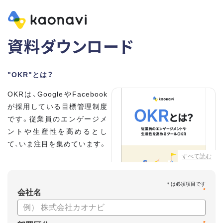
資料ダウンロード
"OKR"とは？
OKRは、GoogleやFacebook
が採用している目標管理制度
です。従業員のエンゲージメ
ントや生産性を高めるとし
て、いま注目を集めています。
すべて読む
こちらの資料では、
・OKRとはどんな内容なのか
*
・OKRと従来の目標管理制度
会社名
との違い
・OKRを導入、運用するにはどうすればいいのか