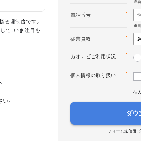
*
電話番号
る目標管理制度です。
して、いま注目を
*
従業員数
*
カオナビご利用状況
*
個人情報の取り扱い
か
個
さい。
ダウ
フォーム送信後、