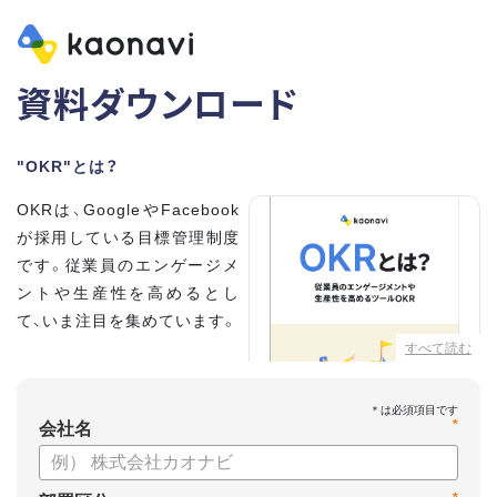
資料ダウンロード
"OKR"とは？
OKRは、GoogleやFacebook
が採用している目標管理制度
です。従業員のエンゲージメ
ントや生産性を高めるとし
て、いま注目を集めています。
すべて読む
こちらの資料では、
・OKRとはどんな内容なのか
*
・OKRと従来の目標管理制度
会社名
との違い
・OKRを導入、運用するにはどうすればいいのか