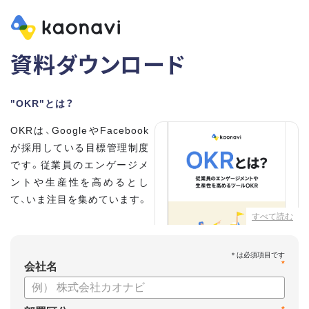
資料ダウンロード
"OKR"とは？
OKRは、GoogleやFacebook
が採用している目標管理制度
です。従業員のエンゲージメ
ントや生産性を高めるとし
て、いま注目を集めています。
すべて読む
こちらの資料では、
・OKRとはどんな内容なのか
*
・OKRと従来の目標管理制度
会社名
との違い
・OKRを導入、運用するにはどうすればいいのか