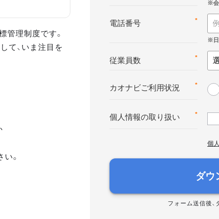
*
電話番号
る目標管理制度です。
して、いま注目を
*
従業員数
*
カオナビご利用状況
*
個人情報の取り扱い
か
個
さい。
ダウ
フォーム送信後、