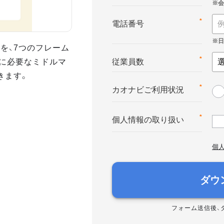
*
電話番号
を、7つのフレーム
に必要なミドルマ
*
従業員数
きます。
*
カオナビご利用状況
*
個人情報の取り扱い
個
ダウ
フォーム送信後、