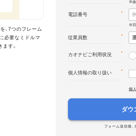
*
電話番号
を、7つのフレーム
に必要なミドルマ
*
従業員数
きます。
*
カオナビご利用状況
*
個人情報の取り扱い
個
ダウ
フォーム送信後、