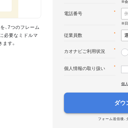
*
電話番号
を、7つのフレーム
に必要なミドルマ
*
従業員数
きます。
*
カオナビご利用状況
*
個人情報の取り扱い
個
ダウ
フォーム送信後、