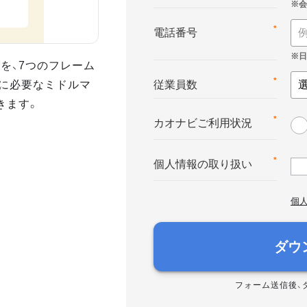
*
電話番号
を、7つのフレーム
に必要なミドルマ
*
従業員数
きます。
*
カオナビご利用状況
*
個人情報の取り扱い
個
ダウ
フォーム送信後、